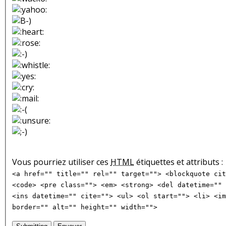
Vous pourriez utiliser ces
HTML
étiquettes et attributs :
<a href="" title="" rel="" target=""> <blockquote cit
<code> <pre class=""> <em> <strong> <del datetime="" 
<ins datetime="" cite=""> <ul> <ol start=""> <li> <im
border="" alt="" height="" width="">