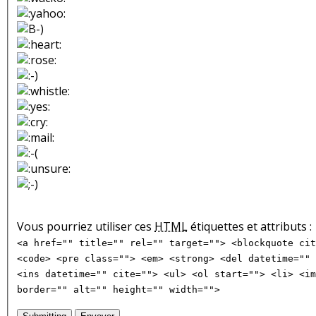
Vous pourriez utiliser ces
HTML
étiquettes et attributs :
<a href="" title="" rel="" target=""> <blockquote cit
<code> <pre class=""> <em> <strong> <del datetime="" 
<ins datetime="" cite=""> <ul> <ol start=""> <li> <im
border="" alt="" height="" width="">