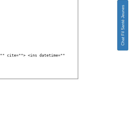
Chat Fil Santé Jeunes
"" cite=""> <ins datetime=""