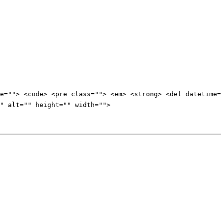
e=""> <code> <pre class=""> <em> <strong> <del datetime=
" alt="" height="" width="">