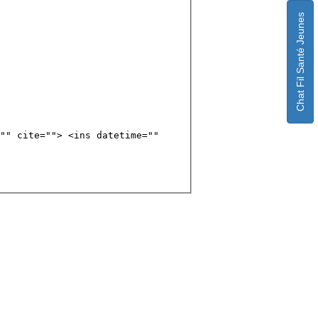
Chat Fil Santé Jeunes
"" cite=""> <ins datetime=""