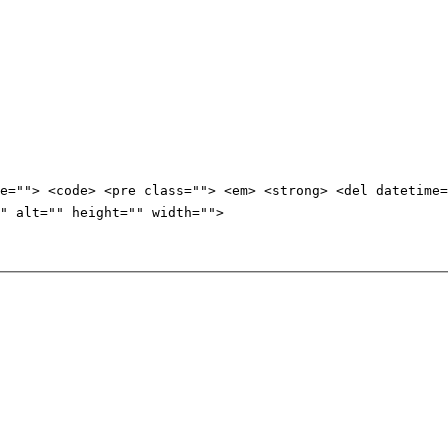
e=""> <code> <pre class=""> <em> <strong> <del datetime=
" alt="" height="" width="">