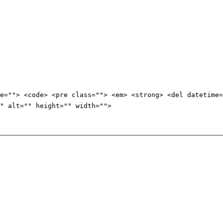
e=""> <code> <pre class=""> <em> <strong> <del datetime=
" alt="" height="" width="">