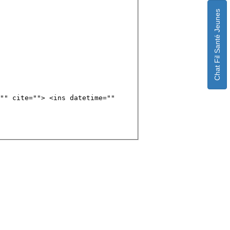
Chat Fil Santé Jeunes
"" cite=""> <ins datetime=""