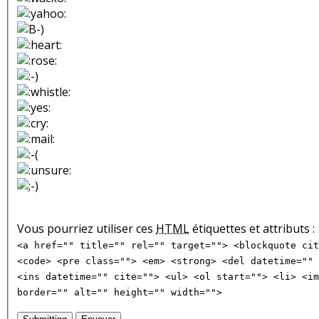
Vous pourriez utiliser ces
HTML
étiquettes et attributs :
<a href="" title="" rel="" target=""> <blockquote cit
<code> <pre class=""> <em> <strong> <del datetime="" 
<ins datetime="" cite=""> <ul> <ol start=""> <li> <im
border="" alt="" height="" width="">