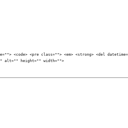
e=""> <code> <pre class=""> <em> <strong> <del datetime=
" alt="" height="" width="">