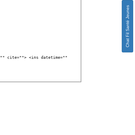
Chat Fil Santé Jeunes
"" cite=""> <ins datetime=""