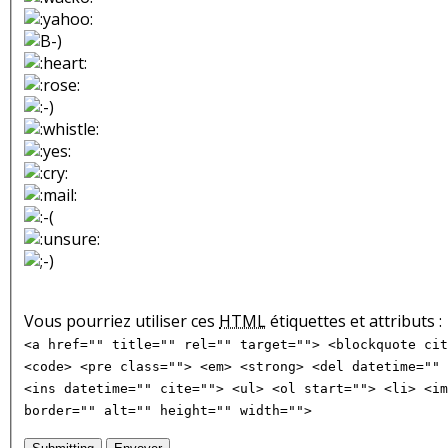
Vous pourriez utiliser ces
HTML
étiquettes et attributs :
<a href="" title="" rel="" target=""> <blockquote cit
<code> <pre class=""> <em> <strong> <del datetime="" 
<ins datetime="" cite=""> <ul> <ol start=""> <li> <im
border="" alt="" height="" width="">