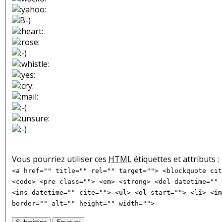
Vous pourriez utiliser ces
HTML
étiquettes et attributs :
<a href="" title="" rel="" target=""> <blockquote cit
<code> <pre class=""> <em> <strong> <del datetime="" 
<ins datetime="" cite=""> <ul> <ol start=""> <li> <im
border="" alt="" height="" width="">