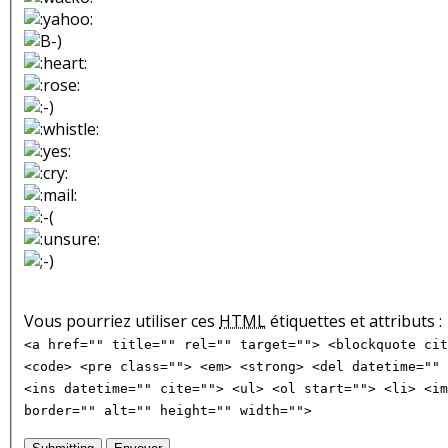
Vous pourriez utiliser ces
HTML
étiquettes et attributs :
<a href="" title="" rel="" target=""> <blockquote cit
<code> <pre class=""> <em> <strong> <del datetime="" 
<ins datetime="" cite=""> <ul> <ol start=""> <li> <im
border="" alt="" height="" width="">