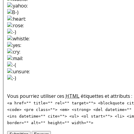
Vous pourriez utiliser ces
HTML
étiquettes et attributs :
<a href="" title="" rel="" target=""> <blockquote cit
<code> <pre class=""> <em> <strong> <del datetime="" 
<ins datetime="" cite=""> <ul> <ol start=""> <li> <im
border="" alt="" height="" width="">