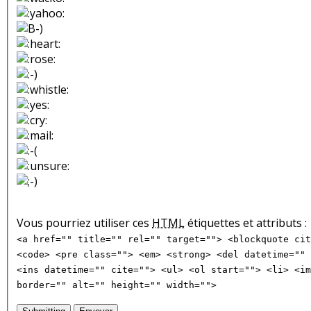
Vous pourriez utiliser ces
HTML
étiquettes et attributs :
<a href="" title="" rel="" target=""> <blockquote cit
<code> <pre class=""> <em> <strong> <del datetime="" 
<ins datetime="" cite=""> <ul> <ol start=""> <li> <im
border="" alt="" height="" width="">