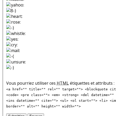
Vous pourriez utiliser ces
HTML
étiquettes et attributs :
<a href="" title="" rel="" target=""> <blockquote cit
<code> <pre class=""> <em> <strong> <del datetime="" 
<ins datetime="" cite=""> <ul> <ol start=""> <li> <im
border="" alt="" height="" width="">