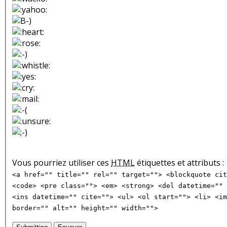
Vous pourriez utiliser ces
HTML
étiquettes et attributs :
<a href="" title="" rel="" target=""> <blockquote cit
<code> <pre class=""> <em> <strong> <del datetime="" 
<ins datetime="" cite=""> <ul> <ol start=""> <li> <im
border="" alt="" height="" width="">