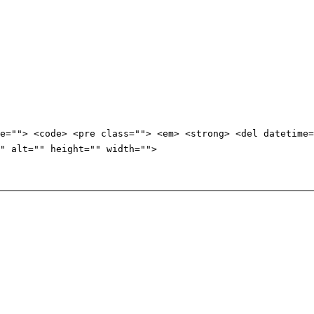
e=""> <code> <pre class=""> <em> <strong> <del datetime=
" alt="" height="" width="">