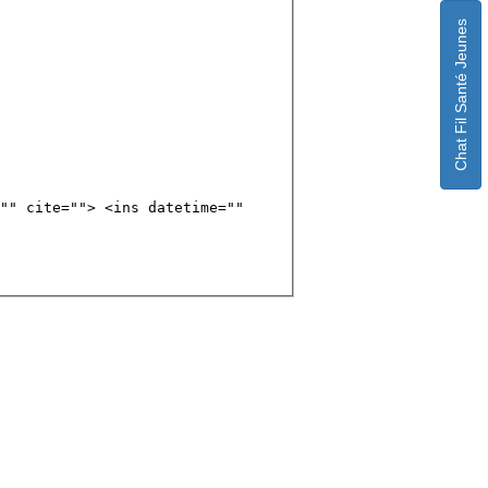
Chat Fil Santé Jeunes
"" cite=""> <ins datetime=""