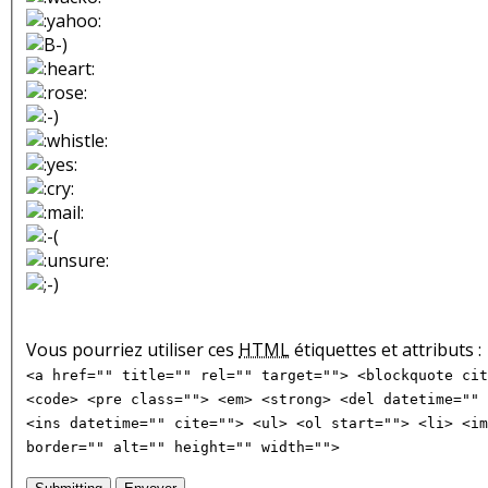
Vous pourriez utiliser ces
HTML
étiquettes et attributs :
<a href="" title="" rel="" target=""> <blockquote cit
<code> <pre class=""> <em> <strong> <del datetime="" 
<ins datetime="" cite=""> <ul> <ol start=""> <li> <im
border="" alt="" height="" width="">