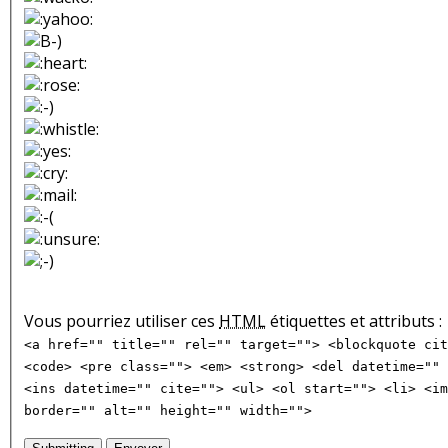
Vous pourriez utiliser ces
HTML
étiquettes et attributs :
<a href="" title="" rel="" target=""> <blockquote cit
<code> <pre class=""> <em> <strong> <del datetime="" 
<ins datetime="" cite=""> <ul> <ol start=""> <li> <im
border="" alt="" height="" width="">