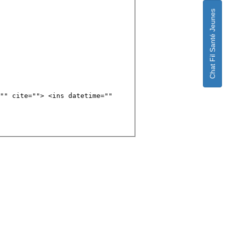
Chat Fil Santé Jeunes
"" cite=""> <ins datetime=""