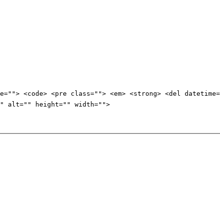
e=""> <code> <pre class=""> <em> <strong> <del datetime=
" alt="" height="" width="">