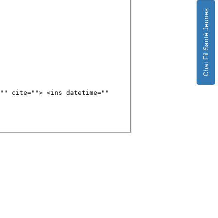
Chat Fil Santé Jeunes
"" cite=""> <ins datetime=""