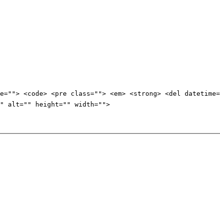
e=""> <code> <pre class=""> <em> <strong> <del datetime=
" alt="" height="" width="">