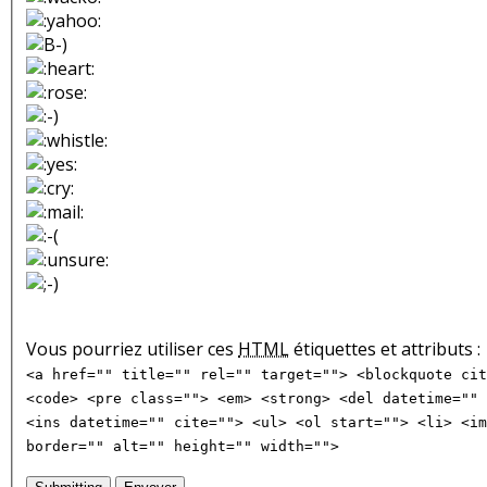
Vous pourriez utiliser ces
HTML
étiquettes et attributs :
<a href="" title="" rel="" target=""> <blockquote cit
<code> <pre class=""> <em> <strong> <del datetime="" 
<ins datetime="" cite=""> <ul> <ol start=""> <li> <im
border="" alt="" height="" width="">