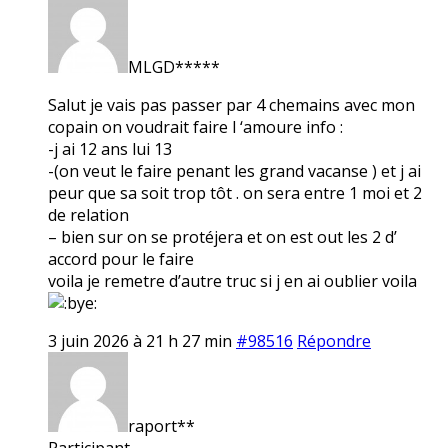
MLGD*****
Salut je vais pas passer par 4 chemains avec mon
copain on voudrait faire l ‘amoure info :
-j ai 12 ans lui 13
-(on veut le faire penant les grand vacanse ) et j ai
peur que sa soit trop tôt . on sera entre 1 moi et 2
de relation
– bien sur on se protéjera et on est out les 2 d’
accord pour le faire
voila je remetre d’autre truc si j en ai oublier voila
3 juin 2026 à 21 h 27 min
#98516
Répondre
raport**
Participant