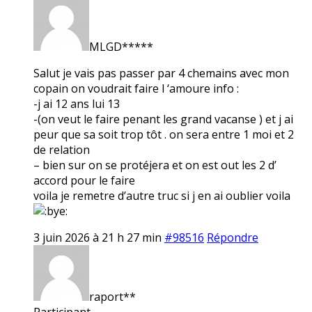
MLGD*****
Salut je vais pas passer par 4 chemains avec mon
copain on voudrait faire l ‘amoure info :
-j ai 12 ans lui 13
-(on veut le faire penant les grand vacanse ) et j ai
peur que sa soit trop tôt . on sera entre 1 moi et 2
de relation
– bien sur on se protéjera et on est out les 2 d’
accord pour le faire
voila je remetre d’autre truc si j en ai oublier voila
3 juin 2026 à 21 h 27 min
#98516
Répondre
raport**
Participant