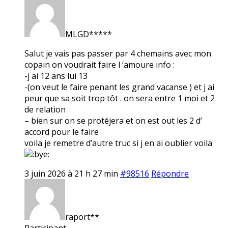
MLGD*****
Salut je vais pas passer par 4 chemains avec mon
copain on voudrait faire l ‘amoure info :
-j ai 12 ans lui 13
-(on veut le faire penant les grand vacanse ) et j ai
peur que sa soit trop tôt . on sera entre 1 moi et 2
de relation
– bien sur on se protéjera et on est out les 2 d’
accord pour le faire
voila je remetre d’autre truc si j en ai oublier voila
3 juin 2026 à 21 h 27 min
#98516
Répondre
raport**
Participant