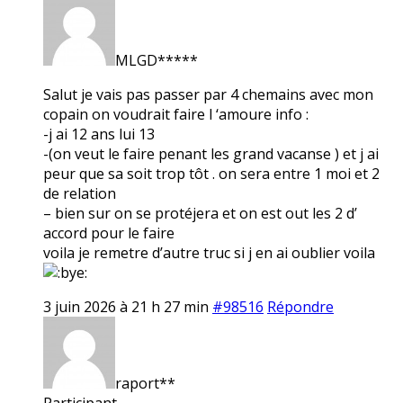
MLGD*****
Salut je vais pas passer par 4 chemains avec mon
copain on voudrait faire l ‘amoure info :
-j ai 12 ans lui 13
-(on veut le faire penant les grand vacanse ) et j ai
peur que sa soit trop tôt . on sera entre 1 moi et 2
de relation
– bien sur on se protéjera et on est out les 2 d’
accord pour le faire
voila je remetre d’autre truc si j en ai oublier voila
3 juin 2026 à 21 h 27 min
#98516
Répondre
raport**
Participant