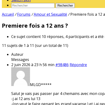
Switch skin
Rechercher
Accueil
/
Forums
/
Amour et Sexualité
/
Premiere fois a 12 
Premiere fois a 12 ans ?
Ce sujet contient 10 réponses, 4 participants et a été
11 sujets de 1 à 11 (sur un total de 11)
Auteur
Messages
2 juin 2026 à 23 h 56 min
#98486
Répondre
MLGD*****
Salut je vais pas passer par 4 chemains avec mon copai
-j ai 12 ans lui 13
-(on veut le faire penant les grand vacanse ) et j ai pe