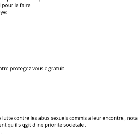
 pour le faire
ntre protegez vous c gratuit
lutte contre les abus sexuels commis a leur encontre., not
qu il s qgit d ine priorite societale .
.