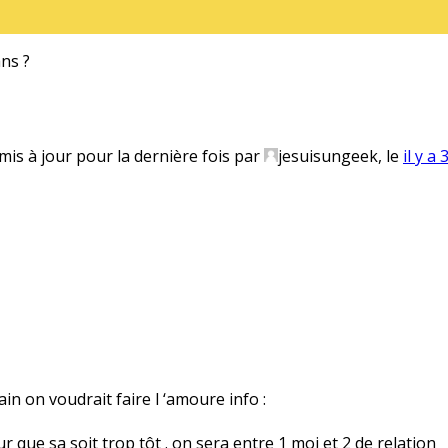
ans ?
 mis à jour pour la dernière fois par
jesuisungeek, le
il y a
n on voudrait faire l ‘amoure info :
ur que sa soit trop tôt . on sera entre 1 moi et 2 de relation