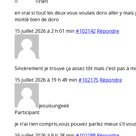
rien
en vrai si tout les deux vous voulais doro aller y mai
moitié bien de doro
15 juillet 2026 à 2 h 01 min
#102142
Répondre
.
Sincèrement je trouve ça assez tôt mais c’est pas à m
15 juillet 2026 à 19 h 49 min
#102175
Répondre
jesuisungeek
Participant
je n’ai rien compris,vous pouvez parlez mieux s’il vou
16 juillet 2026 à 9 h 28 min
#102188
Répondre