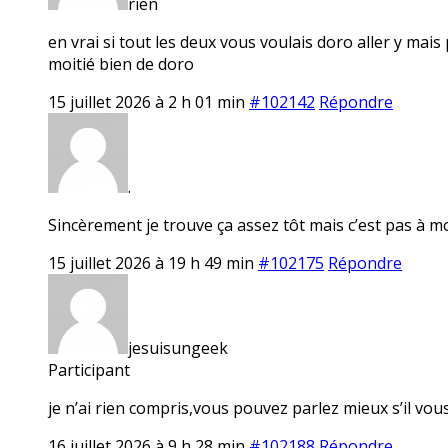
rien
en vrai si tout les deux vous voulais doro aller y mai
moitié bien de doro
15 juillet 2026 à 2 h 01 min
#102142
Répondre
.
Sincèrement je trouve ça assez tôt mais c’est pas à m
15 juillet 2026 à 19 h 49 min
#102175
Répondre
jesuisungeek
Participant
je n’ai rien compris,vous pouvez parlez mieux s’il vou
16 juillet 2026 à 9 h 28 min
#102188
Répondre