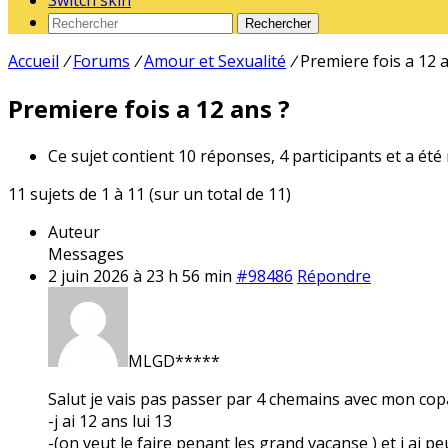
Switch skin
Rechercher
Accueil
/
Forums
/
Amour et Sexualité
/
Premiere fois a 12 
Premiere fois a 12 ans ?
Ce sujet contient 10 réponses, 4 participants et a été
11 sujets de 1 à 11 (sur un total de 11)
Auteur
Messages
2 juin 2026 à 23 h 56 min
#98486
Répondre
MLGD*****
Salut je vais pas passer par 4 chemains avec mon copai
-j ai 12 ans lui 13
-(on veut le faire penant les grand vacanse ) et j ai pe