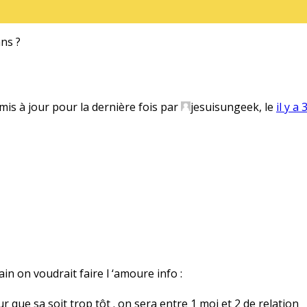
ans ?
 mis à jour pour la dernière fois par
jesuisungeek, le
il y a
n on voudrait faire l ‘amoure info :
ur que sa soit trop tôt . on sera entre 1 moi et 2 de relation