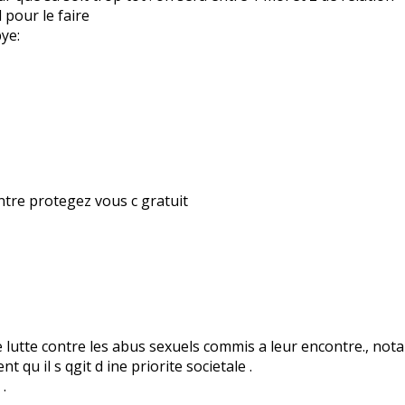
 pour le faire
ntre protegez vous c gratuit
lutte contre les abus sexuels commis a leur encontre., not
qu il s qgit d ine priorite societale .
.