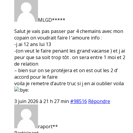
MLGD*****
Salut je vais pas passer par 4 chemains avec mon
copain on voudrait faire l ‘amoure info :
-j ai 12 ans lui 13
-(on veut le faire penant les grand vacanse ) et j ai
peur que sa soit trop tôt . on sera entre 1 moi et 2
de relation
– bien sur on se protéjera et on est out les 2 d’
accord pour le faire
voila je remetre d’autre truc si j en ai oublier voila
3 juin 2026 à 21 h 27 min
#98516
Répondre
raport**
Participant