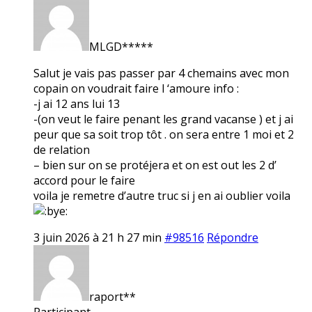
MLGD*****
Salut je vais pas passer par 4 chemains avec mon
copain on voudrait faire l ‘amoure info :
-j ai 12 ans lui 13
-(on veut le faire penant les grand vacanse ) et j ai
peur que sa soit trop tôt . on sera entre 1 moi et 2
de relation
– bien sur on se protéjera et on est out les 2 d’
accord pour le faire
voila je remetre d’autre truc si j en ai oublier voila
3 juin 2026 à 21 h 27 min
#98516
Répondre
raport**
Participant