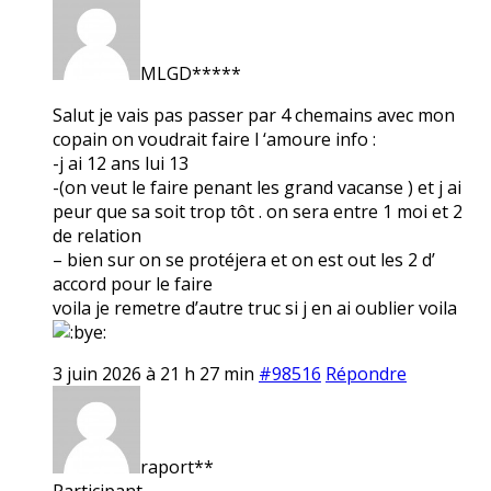
MLGD*****
Salut je vais pas passer par 4 chemains avec mon
copain on voudrait faire l ‘amoure info :
-j ai 12 ans lui 13
-(on veut le faire penant les grand vacanse ) et j ai
peur que sa soit trop tôt . on sera entre 1 moi et 2
de relation
– bien sur on se protéjera et on est out les 2 d’
accord pour le faire
voila je remetre d’autre truc si j en ai oublier voila
3 juin 2026 à 21 h 27 min
#98516
Répondre
raport**
Participant