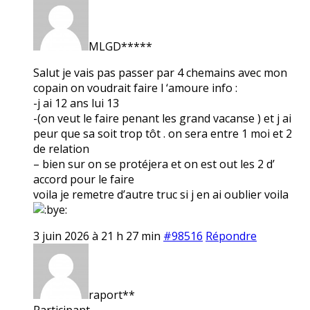
MLGD*****
Salut je vais pas passer par 4 chemains avec mon
copain on voudrait faire l ‘amoure info :
-j ai 12 ans lui 13
-(on veut le faire penant les grand vacanse ) et j ai
peur que sa soit trop tôt . on sera entre 1 moi et 2
de relation
– bien sur on se protéjera et on est out les 2 d’
accord pour le faire
voila je remetre d’autre truc si j en ai oublier voila
3 juin 2026 à 21 h 27 min
#98516
Répondre
raport**
Participant