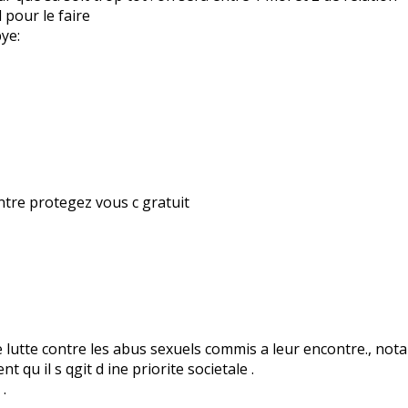
 pour le faire
ntre protegez vous c gratuit
lutte contre les abus sexuels commis a leur encontre., not
qu il s qgit d ine priorite societale .
.