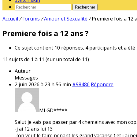
Switch skin
Rechercher
Accueil
/
Forums
/
Amour et Sexualité
/
Premiere fois a 12 
Premiere fois a 12 ans ?
Ce sujet contient 10 réponses, 4 participants et a été
11 sujets de 1 à 11 (sur un total de 11)
Auteur
Messages
2 juin 2026 à 23 h 56 min
#98486
Répondre
MLGD*****
Salut je vais pas passer par 4 chemains avec mon copai
-j ai 12 ans lui 13
-(on veut le faire penant les grand vacanse ) et j ai pe