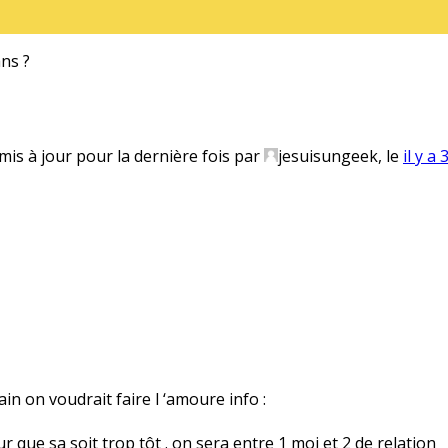
ans ?
 mis à jour pour la dernière fois par
jesuisungeek, le
il y a
n on voudrait faire l ‘amoure info :
ur que sa soit trop tôt . on sera entre 1 moi et 2 de relation