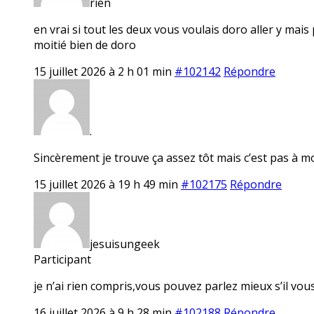
rien
en vrai si tout les deux vous voulais doro aller y mai
moitié bien de doro
15 juillet 2026 à 2 h 01 min
#102142
Répondre
.
Sincèrement je trouve ça assez tôt mais c’est pas à m
15 juillet 2026 à 19 h 49 min
#102175
Répondre
jesuisungeek
Participant
je n’ai rien compris,vous pouvez parlez mieux s’il vou
16 juillet 2026 à 9 h 28 min
#102188
Répondre