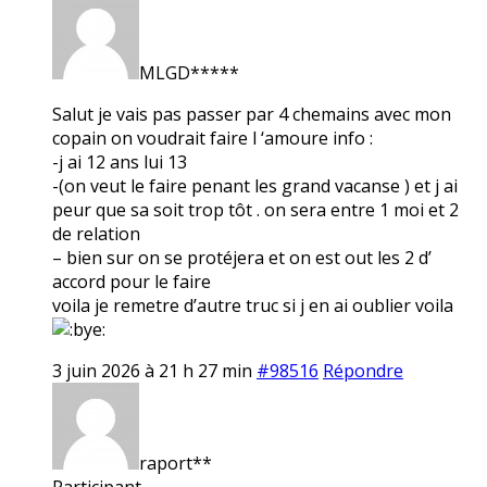
MLGD*****
Salut je vais pas passer par 4 chemains avec mon
copain on voudrait faire l ‘amoure info :
-j ai 12 ans lui 13
-(on veut le faire penant les grand vacanse ) et j ai
peur que sa soit trop tôt . on sera entre 1 moi et 2
de relation
– bien sur on se protéjera et on est out les 2 d’
accord pour le faire
voila je remetre d’autre truc si j en ai oublier voila
3 juin 2026 à 21 h 27 min
#98516
Répondre
raport**
Participant