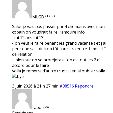
MLGD*****
Salut je vais pas passer par 4 chemains avec mon
copain on voudrait faire l ‘amoure info :
-j ai 12 ans lui 13
-(on veut le faire penant les grand vacanse ) et j ai
peur que sa soit trop tôt . on sera entre 1 moi et 2
de relation
– bien sur on se protéjera et on est out les 2 d’
accord pour le faire
voila je remetre d’autre truc si j en ai oublier voila
3 juin 2026 à 21 h 27 min
#98516
Répondre
raport**
Participant