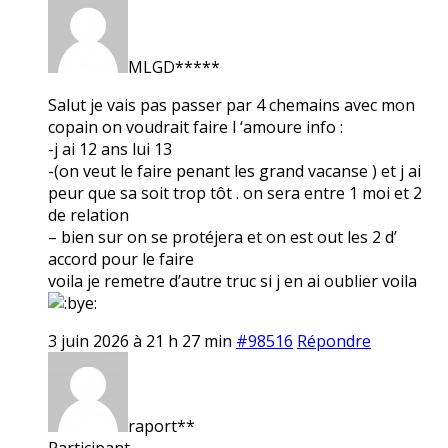
MLGD*****
Salut je vais pas passer par 4 chemains avec mon
copain on voudrait faire l ‘amoure info :
-j ai 12 ans lui 13
-(on veut le faire penant les grand vacanse ) et j ai
peur que sa soit trop tôt . on sera entre 1 moi et 2
de relation
– bien sur on se protéjera et on est out les 2 d’
accord pour le faire
voila je remetre d’autre truc si j en ai oublier voila
3 juin 2026 à 21 h 27 min
#98516
Répondre
raport**
Participant