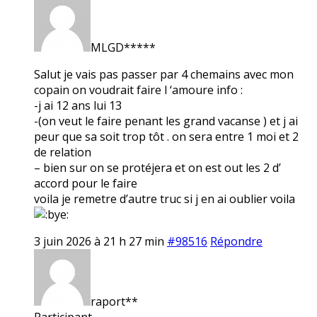
MLGD*****
Salut je vais pas passer par 4 chemains avec mon
copain on voudrait faire l ‘amoure info :
-j ai 12 ans lui 13
-(on veut le faire penant les grand vacanse ) et j ai
peur que sa soit trop tôt . on sera entre 1 moi et 2
de relation
– bien sur on se protéjera et on est out les 2 d’
accord pour le faire
voila je remetre d’autre truc si j en ai oublier voila
3 juin 2026 à 21 h 27 min
#98516
Répondre
raport**
Participant