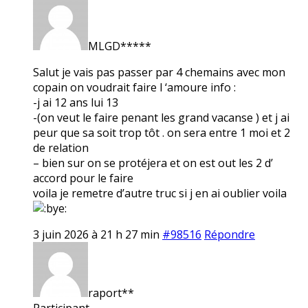
MLGD*****
Salut je vais pas passer par 4 chemains avec mon
copain on voudrait faire l ‘amoure info :
-j ai 12 ans lui 13
-(on veut le faire penant les grand vacanse ) et j ai
peur que sa soit trop tôt . on sera entre 1 moi et 2
de relation
– bien sur on se protéjera et on est out les 2 d’
accord pour le faire
voila je remetre d’autre truc si j en ai oublier voila
3 juin 2026 à 21 h 27 min
#98516
Répondre
raport**
Participant