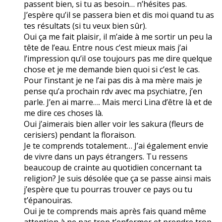
passent bien, si tu as besoin… n’hésites pas.
J’espère qu’il se passera bien et dis moi quand tu as
tes résultats (si tu veux bien sûr).
Oui ça me fait plaisir, il m’aide à me sortir un peu la
tête de l’eau. Entre nous c’est mieux mais j’ai
l’impression qu’il ose toujours pas me dire quelque
chose et je me demande bien quoi si c’est le cas.
Pour l’instant je ne l’ai pas dis à ma mère mais je
pense qu’a prochain rdv avec ma psychiatre, j’en
parle. J’en ai marre…. Mais merci Lina d’être là et de
me dire ces choses là.
Oui j’aimerais bien aller voir les sakura (fleurs de
cerisiers) pendant la floraison.
Je te comprends totalement… J’ai également envie
de vivre dans un pays étrangers. Tu ressens
beaucoup de crainte au quotidien concernant ta
religion? Je suis désolée que ça se passe ainsi mais
j’espère que tu pourras trouver ce pays ou tu
t’épanouiras.
Oui je te comprends mais après fais quand même
attention à ne pas trop t’enfermer et prendre trop