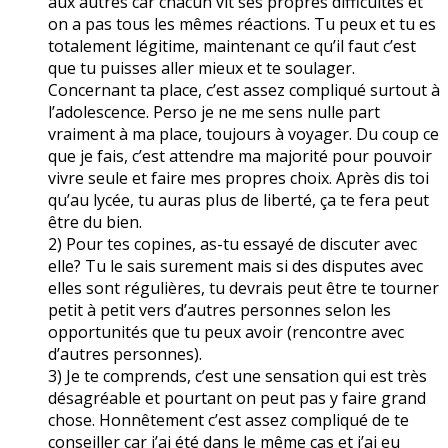
aux autres car chacun vit ses propres difficultés et
on a pas tous les mêmes réactions. Tu peux et tu es
totalement légitime, maintenant ce qu’il faut c’est
que tu puisses aller mieux et te soulager.
Concernant ta place, c’est assez compliqué surtout à
l’adolescence. Perso je ne me sens nulle part
vraiment à ma place, toujours à voyager. Du coup ce
que je fais, c’est attendre ma majorité pour pouvoir
vivre seule et faire mes propres choix. Après dis toi
qu’au lycée, tu auras plus de liberté, ça te fera peut
être du bien.
2) Pour tes copines, as-tu essayé de discuter avec
elle? Tu le sais surement mais si des disputes avec
elles sont régulières, tu devrais peut être te tourner
petit à petit vers d’autres personnes selon les
opportunités que tu peux avoir (rencontre avec
d’autres personnes).
3) Je te comprends, c’est une sensation qui est très
désagréable et pourtant on peut pas y faire grand
chose. Honnêtement c’est assez compliqué de te
conseiller car j’ai été dans le même cas et j’ai eu