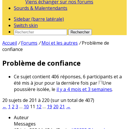
Viens échanger sur nos forums
Sourds & Malentendants
Sidebar (barre latérale)
Switch skin
Rechercher
Accueil
/
Forums
/
Moi et les autres
/
Problème de
confiance
Problème de confiance
Ce sujet contient 406 réponses, 6 participants et a
été mis à jour pour la dernière fois par
Une
poussière isolée
, le
il y a 4 mois et 3 semaines
.
20 sujets de 201 à 220 (sur un total de 407)
←
1
2
3
…
10
11
12
…
19
20
21
→
Auteur
Messages