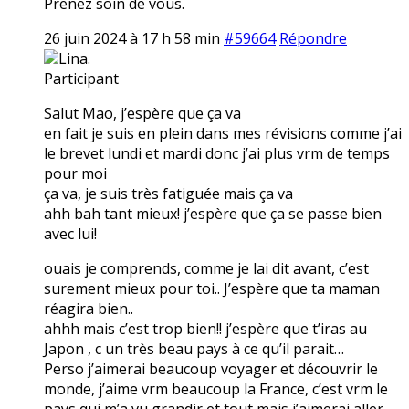
Prenez soin de vous.
26 juin 2024 à 17 h 58 min
#59664
Répondre
Lina.
Participant
Salut Mao, j’espère que ça va
en fait je suis en plein dans mes révisions comme j’ai
le brevet lundi et mardi donc j’ai plus vrm de temps
pour moi
ça va, je suis très fatiguée mais ça va
ahh bah tant mieux! j’espère que ça se passe bien
avec lui!
ouais je comprends, comme je lai dit avant, c’est
surement mieux pour toi.. J’espère que ta maman
réagira bien..
ahhh mais c’est trop bien!! j’espère que t’iras au
Japon , c un très beau pays à ce qu’il parait…
Perso j’aimerai beaucoup voyager et découvrir le
monde, j’aime vrm beaucoup la France, c’est vrm le
pays qui m’a vu grandir et tout mais j’aimerai aller