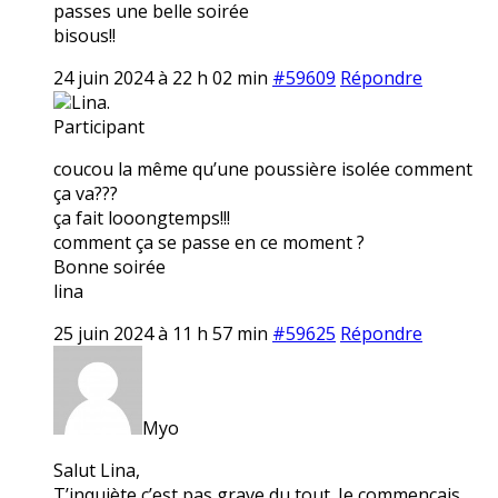
passes une belle soirée
bisous!!
24 juin 2024 à 22 h 02 min
#59609
Répondre
Lina.
Participant
coucou la même qu’une poussière isolée comment
ça va???
ça fait looongtemps!!!
comment ça se passe en ce moment ?
Bonne soirée
lina
25 juin 2024 à 11 h 57 min
#59625
Répondre
Myo
Salut Lina,
T’inquiète c’est pas grave du tout. Je commençais