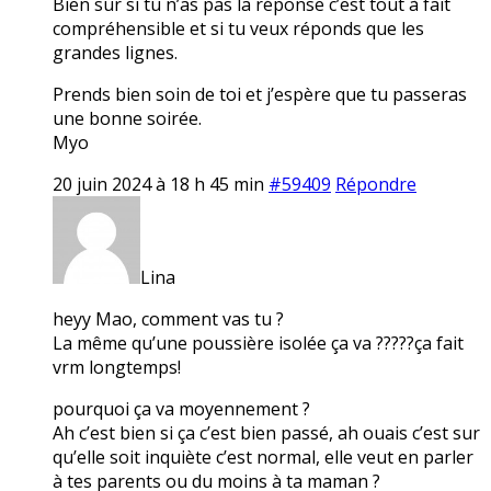
Bien sur si tu n’as pas la réponse c’est tout à fait
compréhensible et si tu veux réponds que les
grandes lignes.
Prends bien soin de toi et j’espère que tu passeras
une bonne soirée.
Myo
20 juin 2024 à 18 h 45 min
#59409
Répondre
Lina
heyy Mao, comment vas tu ?
La même qu’une poussière isolée ça va ?????ça fait
vrm longtemps!
pourquoi ça va moyennement ?
Ah c’est bien si ça c’est bien passé, ah ouais c’est sur
qu’elle soit inquiète c’est normal, elle veut en parler
à tes parents ou du moins à ta maman ?