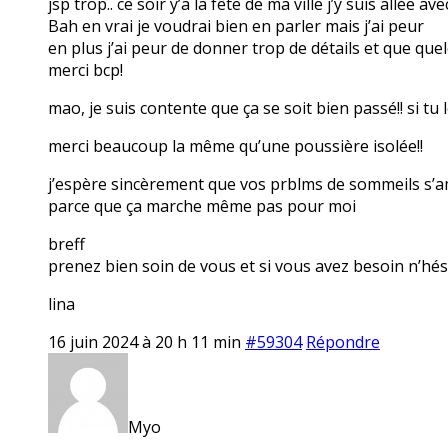
jsp trop.. ce soir y’a la fête de ma ville j’y suis allée 
Bah en vrai je voudrai bien en parler mais j’ai peur
en plus j’ai peur de donner trop de détails et que qu
merci bcp!
mao, je suis contente que ça se soit bien passé!! si tu
merci beaucoup la même qu’une poussière isolée!!
j’espère sincèrement que vos prblms de sommeils s’amé
parce que ça marche même pas pour moi
breff
prenez bien soin de vous et si vous avez besoin n’hés
lina
16 juin 2024 à 20 h 11 min
#59304
Répondre
Myo