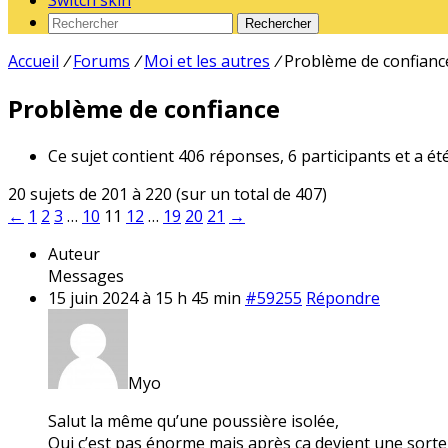
Switch skin
Rechercher
Accueil
/
Forums
/
Moi et les autres
/
Problème de confianc
Problème de confiance
Ce sujet contient 406 réponses, 6 participants et a ét
20 sujets de 201 à 220 (sur un total de 407)
←
1
2
3
…
10
11
12
…
19
20
21
→
Auteur
Messages
15 juin 2024 à 15 h 45 min
#59255
Répondre
Myo
Salut la même qu’une poussière isolée,
Oui c’est pas énorme mais après ça devient une sorte d