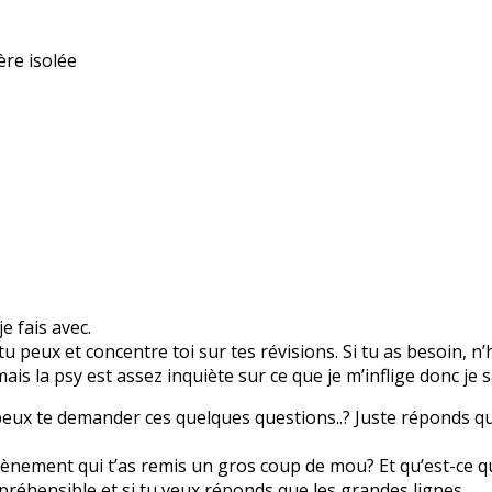
ère isolée
 fais avec.
u peux et concentre toi sur tes révisions. Si tu as besoin, n’
 la psy est assez inquiète sur ce que je m’inflige donc je sa
eux te demander ces quelques questions..? Juste réponds que s
vènement qui t’as remis un gros coup de mou? Et qu’est-ce qu
ompréhensible et si tu veux réponds que les grandes lignes.