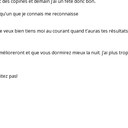
avec des copines et demain j’ai un fête donc bon..
elqu’un que je connais me reconnaisse
 le veux bien tiens moi au courant quand t’auras tes résultats
lioreront et que vous dormirez mieux la nuit. j’ai plus tro
itez pas!