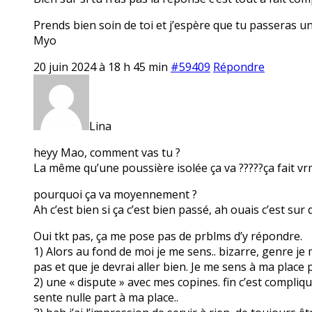
Prends bien soin de toi et j’espère que tu passeras u
Myo
20 juin 2024 à 18 h 45 min
#59409
Répondre
Lina
heyy Mao, comment vas tu ?
La même qu’une poussière isolée ça va ?????ça fait v
pourquoi ça va moyennement ?
Ah c’est bien si ça c’est bien passé, ah ouais c’est su
Oui tkt pas, ça me pose pas de prblms d’y répondre.
1) Alors au fond de moi je me sens.. bizarre, genre j
pas et que je devrai aller bien. Je me sens à ma place 
2) une « dispute » avec mes copines. fin c’est compliqué
sente nulle part à ma place..