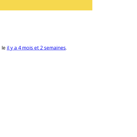
, le
il y a 4 mois et 2 semaines
.