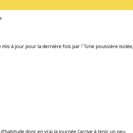
e
é mis à jour pour la dernière fois par
Une poussière isolée
’habitude donc en vrai la journée j’arrive à tenir un peu.