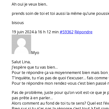
Ah oui je veux bien..
prends soin de toi et toi aussi la même qu’une poussi
bisous
19 juin 2024 à 16 h 12 min
#59362
Répondre
Myo
Salut Lina,
J’espère que tu vas bien…
Pour te répondre ça va moyennement bien mais bon je
T’inquiète, tu n’as pas de quoi t’excuser… fais comme t
Pour te répondre mon rendez-vous c’est bien passé mais
Pas de problème, juste pour qu’on voit est-ce que je p
pas prête à en parler…
Alors comment au fond de toi tu te sens? Quel est l’é
Bien sur si tu n’as pas la réponse c’est tout à fait c