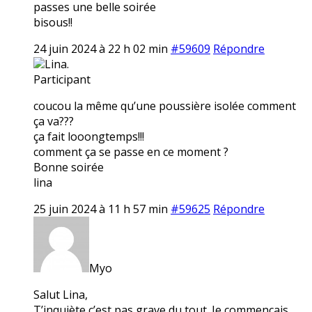
passes une belle soirée
bisous!!
24 juin 2024 à 22 h 02 min
#59609
Répondre
Lina.
Participant
coucou la même qu’une poussière isolée comment
ça va???
ça fait looongtemps!!!
comment ça se passe en ce moment ?
Bonne soirée
lina
25 juin 2024 à 11 h 57 min
#59625
Répondre
Myo
Salut Lina,
T’inquiète c’est pas grave du tout. Je commençais