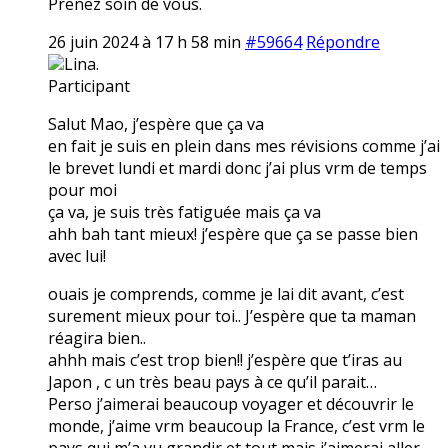
Prenez soin de vous.
26 juin 2024 à 17 h 58 min
#59664
Répondre
Lina.
Participant
Salut Mao, j’espère que ça va
en fait je suis en plein dans mes révisions comme j’ai
le brevet lundi et mardi donc j’ai plus vrm de temps
pour moi
ça va, je suis très fatiguée mais ça va
ahh bah tant mieux! j’espère que ça se passe bien
avec lui!
ouais je comprends, comme je lai dit avant, c’est
surement mieux pour toi.. J’espère que ta maman
réagira bien..
ahhh mais c’est trop bien!! j’espère que t’iras au
Japon , c un très beau pays à ce qu’il parait…
Perso j’aimerai beaucoup voyager et découvrir le
monde, j’aime vrm beaucoup la France, c’est vrm le
pays qui m’a vu grandir et tout mais j’aimerai aller