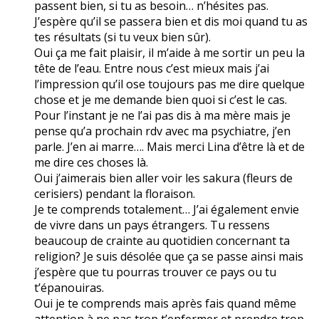
passent bien, si tu as besoin… n’hésites pas.
J’espère qu’il se passera bien et dis moi quand tu as
tes résultats (si tu veux bien sûr).
Oui ça me fait plaisir, il m’aide à me sortir un peu la
tête de l’eau. Entre nous c’est mieux mais j’ai
l’impression qu’il ose toujours pas me dire quelque
chose et je me demande bien quoi si c’est le cas.
Pour l’instant je ne l’ai pas dis à ma mère mais je
pense qu’a prochain rdv avec ma psychiatre, j’en
parle. J’en ai marre…. Mais merci Lina d’être là et de
me dire ces choses là.
Oui j’aimerais bien aller voir les sakura (fleurs de
cerisiers) pendant la floraison.
Je te comprends totalement… J’ai également envie
de vivre dans un pays étrangers. Tu ressens
beaucoup de crainte au quotidien concernant ta
religion? Je suis désolée que ça se passe ainsi mais
j’espère que tu pourras trouver ce pays ou tu
t’épanouiras.
Oui je te comprends mais après fais quand même
attention à ne pas trop t’enfermer et prendre trop