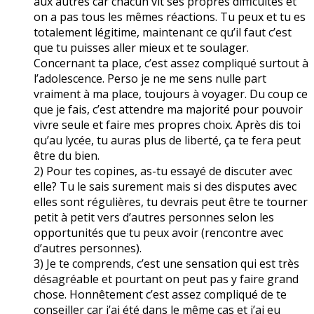
aux autres car chacun vit ses propres difficultés et
on a pas tous les mêmes réactions. Tu peux et tu es
totalement légitime, maintenant ce qu’il faut c’est
que tu puisses aller mieux et te soulager.
Concernant ta place, c’est assez compliqué surtout à
l’adolescence. Perso je ne me sens nulle part
vraiment à ma place, toujours à voyager. Du coup ce
que je fais, c’est attendre ma majorité pour pouvoir
vivre seule et faire mes propres choix. Après dis toi
qu’au lycée, tu auras plus de liberté, ça te fera peut
être du bien.
2) Pour tes copines, as-tu essayé de discuter avec
elle? Tu le sais surement mais si des disputes avec
elles sont régulières, tu devrais peut être te tourner
petit à petit vers d’autres personnes selon les
opportunités que tu peux avoir (rencontre avec
d’autres personnes).
3) Je te comprends, c’est une sensation qui est très
désagréable et pourtant on peut pas y faire grand
chose. Honnêtement c’est assez compliqué de te
conseiller car j’ai été dans le même cas et j’ai eu