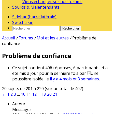
Viens échanger sur nos forums
Sourds & Malentendants
Sidebar (barre latérale)
Switch skin
Rechercher
Accueil
/
Forums
/
Moi et les autres
/
Problème de
confiance
Problème de confiance
Ce sujet contient 406 réponses, 6 participants et a
été mis à jour pour la dernière fois par
Une
poussière isolée
, le
il y a 4 mois et 3 semaines
.
20 sujets de 201 à 220 (sur un total de 407)
←
1
2
3
…
10
11
12
…
19
20
21
→
Auteur
Messages