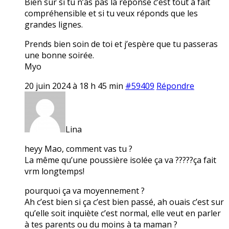
Bien sur si tu n’as pas la réponse c’est tout à fait
compréhensible et si tu veux réponds que les
grandes lignes.
Prends bien soin de toi et j’espère que tu passeras
une bonne soirée.
Myo
20 juin 2024 à 18 h 45 min
#59409
Répondre
Lina
heyy Mao, comment vas tu ?
La même qu’une poussière isolée ça va ?????ça fait
vrm longtemps!
pourquoi ça va moyennement ?
Ah c’est bien si ça c’est bien passé, ah ouais c’est sur
qu’elle soit inquiète c’est normal, elle veut en parler
à tes parents ou du moins à ta maman ?