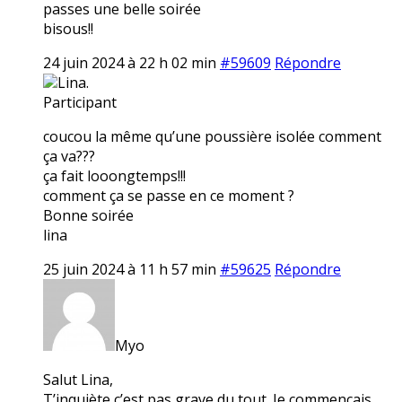
passes une belle soirée
bisous!!
24 juin 2024 à 22 h 02 min
#59609
Répondre
Lina.
Participant
coucou la même qu’une poussière isolée comment
ça va???
ça fait looongtemps!!!
comment ça se passe en ce moment ?
Bonne soirée
lina
25 juin 2024 à 11 h 57 min
#59625
Répondre
Myo
Salut Lina,
T’inquiète c’est pas grave du tout. Je commençais