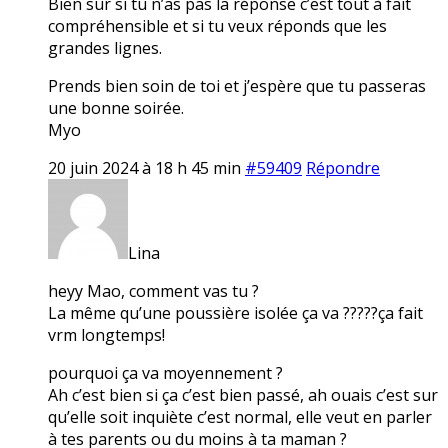
Bien sur si tu n’as pas la réponse c’est tout à fait
compréhensible et si tu veux réponds que les
grandes lignes.
Prends bien soin de toi et j’espère que tu passeras
une bonne soirée.
Myo
20 juin 2024 à 18 h 45 min
#59409
Répondre
Lina
heyy Mao, comment vas tu ?
La même qu’une poussière isolée ça va ?????ça fait
vrm longtemps!
pourquoi ça va moyennement ?
Ah c’est bien si ça c’est bien passé, ah ouais c’est sur
qu’elle soit inquiète c’est normal, elle veut en parler
à tes parents ou du moins à ta maman ?