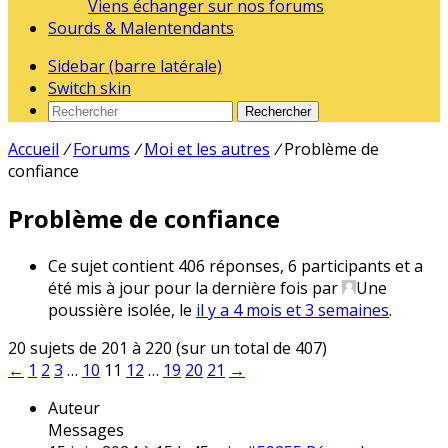
Viens échanger sur nos forums
Sourds & Malentendants
Sidebar (barre latérale)
Switch skin
Rechercher
Accueil
/
Forums
/
Moi et les autres
/
Problème de
confiance
Problème de confiance
Ce sujet contient 406 réponses, 6 participants et a
été mis à jour pour la dernière fois par
Une
poussière isolée
, le
il y a 4 mois et 3 semaines
.
20 sujets de 201 à 220 (sur un total de 407)
←
1
2
3
…
10
11
12
…
19
20
21
→
Auteur
Messages