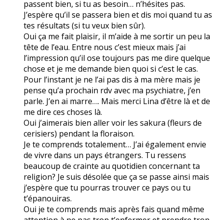
passent bien, si tu as besoin… n’hésites pas.
J’espère qu’il se passera bien et dis moi quand tu as
tes résultats (si tu veux bien sûr).
Oui ça me fait plaisir, il m’aide à me sortir un peu la
tête de l’eau. Entre nous c’est mieux mais j’ai
l’impression qu’il ose toujours pas me dire quelque
chose et je me demande bien quoi si c’est le cas.
Pour l’instant je ne l’ai pas dis à ma mère mais je
pense qu’a prochain rdv avec ma psychiatre, j’en
parle. J’en ai marre…. Mais merci Lina d’être là et de
me dire ces choses là.
Oui j’aimerais bien aller voir les sakura (fleurs de
cerisiers) pendant la floraison.
Je te comprends totalement… J’ai également envie
de vivre dans un pays étrangers. Tu ressens
beaucoup de crainte au quotidien concernant ta
religion? Je suis désolée que ça se passe ainsi mais
j’espère que tu pourras trouver ce pays ou tu
t’épanouiras.
Oui je te comprends mais après fais quand même
attention à ne pas trop t’enfermer et prendre trop