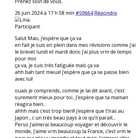
Prenez soin de vous.
26 juin 2024 à 17 h 58 min
#59664
Répondre
Lina.
Participant
Salut Mao, j’espère que ça va
en fait je suis en plein dans mes révisions comme j’ai
le brevet lundi et mardi donc j’ai plus vrm de temps
pour moi
ça va, je suis très fatiguée mais ça va
ahh bah tant mieux! j’espère que ça se passe bien
avec lui!
ouais je comprends, comme je lai dit avant, c’est
surement mieux pour toi.. J’espère que ta maman
réagira bien..
ahhh mais c’est trop bien!! j’espère que t’iras au
Japon , c un très beau pays à ce qu’il parait…
Perso j’aimerai beaucoup voyager et découvrir le
monde, j’aime vrm beaucoup la France, c’est vrm le
pays qui m’a vu grandir et tout mais j’aimerai aller