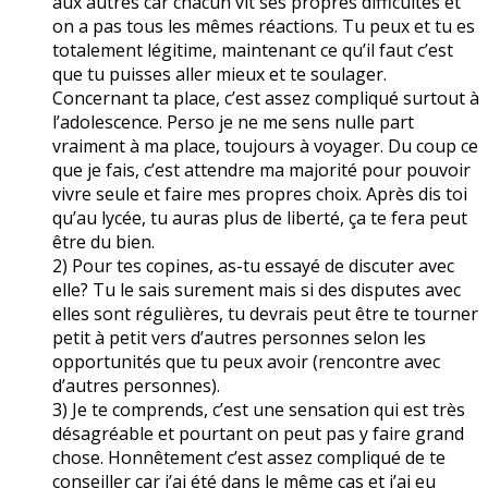
aux autres car chacun vit ses propres difficultés et
on a pas tous les mêmes réactions. Tu peux et tu es
totalement légitime, maintenant ce qu’il faut c’est
que tu puisses aller mieux et te soulager.
Concernant ta place, c’est assez compliqué surtout à
l’adolescence. Perso je ne me sens nulle part
vraiment à ma place, toujours à voyager. Du coup ce
que je fais, c’est attendre ma majorité pour pouvoir
vivre seule et faire mes propres choix. Après dis toi
qu’au lycée, tu auras plus de liberté, ça te fera peut
être du bien.
2) Pour tes copines, as-tu essayé de discuter avec
elle? Tu le sais surement mais si des disputes avec
elles sont régulières, tu devrais peut être te tourner
petit à petit vers d’autres personnes selon les
opportunités que tu peux avoir (rencontre avec
d’autres personnes).
3) Je te comprends, c’est une sensation qui est très
désagréable et pourtant on peut pas y faire grand
chose. Honnêtement c’est assez compliqué de te
conseiller car j’ai été dans le même cas et j’ai eu