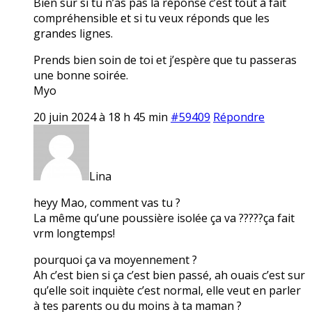
Bien sur si tu n’as pas la réponse c’est tout à fait
compréhensible et si tu veux réponds que les
grandes lignes.
Prends bien soin de toi et j’espère que tu passeras
une bonne soirée.
Myo
20 juin 2024 à 18 h 45 min
#59409
Répondre
Lina
heyy Mao, comment vas tu ?
La même qu’une poussière isolée ça va ?????ça fait
vrm longtemps!
pourquoi ça va moyennement ?
Ah c’est bien si ça c’est bien passé, ah ouais c’est sur
qu’elle soit inquiète c’est normal, elle veut en parler
à tes parents ou du moins à ta maman ?