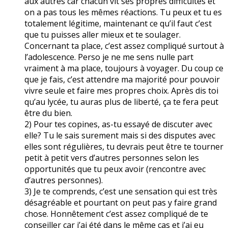
aux autres car chacun vit ses propres difficultés et
on a pas tous les mêmes réactions. Tu peux et tu es
totalement légitime, maintenant ce qu’il faut c’est
que tu puisses aller mieux et te soulager.
Concernant ta place, c’est assez compliqué surtout à
l’adolescence. Perso je ne me sens nulle part
vraiment à ma place, toujours à voyager. Du coup ce
que je fais, c’est attendre ma majorité pour pouvoir
vivre seule et faire mes propres choix. Après dis toi
qu’au lycée, tu auras plus de liberté, ça te fera peut
être du bien.
2) Pour tes copines, as-tu essayé de discuter avec
elle? Tu le sais surement mais si des disputes avec
elles sont régulières, tu devrais peut être te tourner
petit à petit vers d’autres personnes selon les
opportunités que tu peux avoir (rencontre avec
d’autres personnes).
3) Je te comprends, c’est une sensation qui est très
désagréable et pourtant on peut pas y faire grand
chose. Honnêtement c’est assez compliqué de te
conseiller car j’ai été dans le même cas et j’ai eu