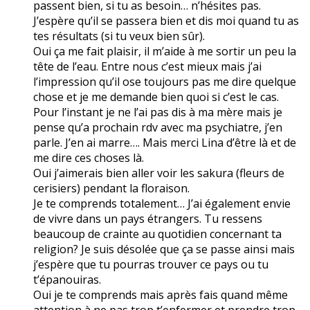
passent bien, si tu as besoin… n’hésites pas.
J’espère qu’il se passera bien et dis moi quand tu as
tes résultats (si tu veux bien sûr).
Oui ça me fait plaisir, il m’aide à me sortir un peu la
tête de l’eau. Entre nous c’est mieux mais j’ai
l’impression qu’il ose toujours pas me dire quelque
chose et je me demande bien quoi si c’est le cas.
Pour l’instant je ne l’ai pas dis à ma mère mais je
pense qu’a prochain rdv avec ma psychiatre, j’en
parle. J’en ai marre…. Mais merci Lina d’être là et de
me dire ces choses là.
Oui j’aimerais bien aller voir les sakura (fleurs de
cerisiers) pendant la floraison.
Je te comprends totalement… J’ai également envie
de vivre dans un pays étrangers. Tu ressens
beaucoup de crainte au quotidien concernant ta
religion? Je suis désolée que ça se passe ainsi mais
j’espère que tu pourras trouver ce pays ou tu
t’épanouiras.
Oui je te comprends mais après fais quand même
attention à ne pas trop t’enfermer et prendre trop