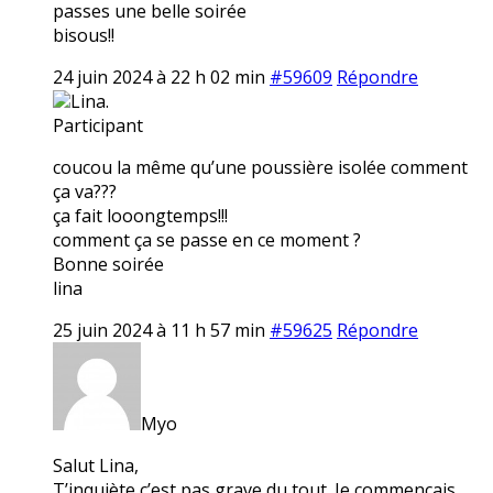
passes une belle soirée
bisous!!
24 juin 2024 à 22 h 02 min
#59609
Répondre
Lina.
Participant
coucou la même qu’une poussière isolée comment
ça va???
ça fait looongtemps!!!
comment ça se passe en ce moment ?
Bonne soirée
lina
25 juin 2024 à 11 h 57 min
#59625
Répondre
Myo
Salut Lina,
T’inquiète c’est pas grave du tout. Je commençais