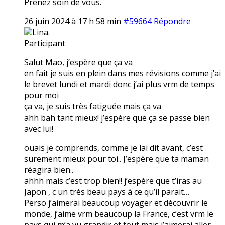
Prenez soin de vous.
26 juin 2024 à 17 h 58 min
#59664
Répondre
Lina.
Participant
Salut Mao, j’espère que ça va
en fait je suis en plein dans mes révisions comme j’ai
le brevet lundi et mardi donc j’ai plus vrm de temps
pour moi
ça va, je suis très fatiguée mais ça va
ahh bah tant mieux! j’espère que ça se passe bien
avec lui!
ouais je comprends, comme je lai dit avant, c’est
surement mieux pour toi.. J’espère que ta maman
réagira bien..
ahhh mais c’est trop bien!! j’espère que t’iras au
Japon , c un très beau pays à ce qu’il parait…
Perso j’aimerai beaucoup voyager et découvrir le
monde, j’aime vrm beaucoup la France, c’est vrm le
pays qui m’a vu grandir et tout mais j’aimerai aller