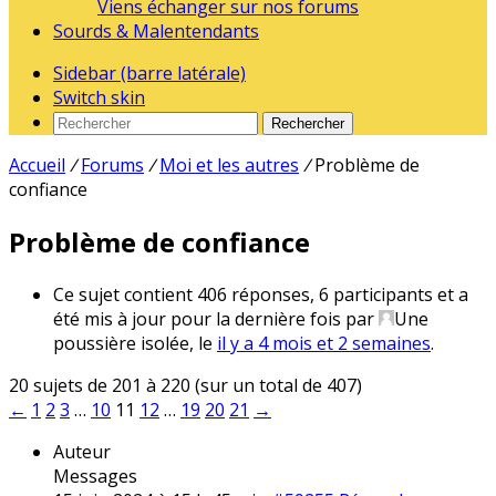
Viens échanger sur nos forums
Sourds & Malentendants
Sidebar (barre latérale)
Switch skin
Rechercher
Accueil
/
Forums
/
Moi et les autres
/
Problème de
confiance
Problème de confiance
Ce sujet contient 406 réponses, 6 participants et a
été mis à jour pour la dernière fois par
Une
poussière isolée
, le
il y a 4 mois et 2 semaines
.
20 sujets de 201 à 220 (sur un total de 407)
←
1
2
3
…
10
11
12
…
19
20
21
→
Auteur
Messages