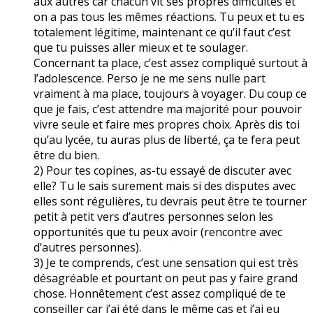
aux autres car chacun vit ses propres difficultés et
on a pas tous les mêmes réactions. Tu peux et tu es
totalement légitime, maintenant ce qu’il faut c’est
que tu puisses aller mieux et te soulager.
Concernant ta place, c’est assez compliqué surtout à
l’adolescence. Perso je ne me sens nulle part
vraiment à ma place, toujours à voyager. Du coup ce
que je fais, c’est attendre ma majorité pour pouvoir
vivre seule et faire mes propres choix. Après dis toi
qu’au lycée, tu auras plus de liberté, ça te fera peut
être du bien.
2) Pour tes copines, as-tu essayé de discuter avec
elle? Tu le sais surement mais si des disputes avec
elles sont régulières, tu devrais peut être te tourner
petit à petit vers d’autres personnes selon les
opportunités que tu peux avoir (rencontre avec
d’autres personnes).
3) Je te comprends, c’est une sensation qui est très
désagréable et pourtant on peut pas y faire grand
chose. Honnêtement c’est assez compliqué de te
conseiller car j’ai été dans le même cas et j’ai eu