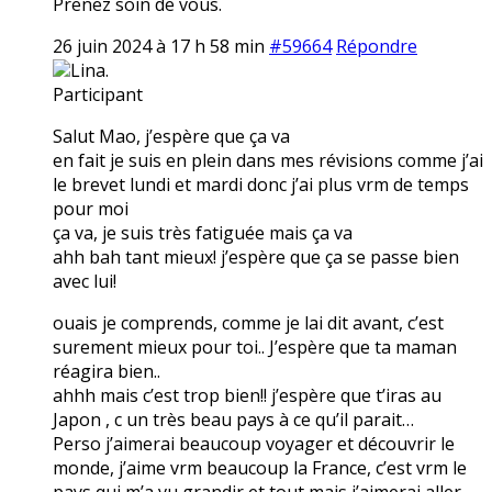
Prenez soin de vous.
26 juin 2024 à 17 h 58 min
#59664
Répondre
Lina.
Participant
Salut Mao, j’espère que ça va
en fait je suis en plein dans mes révisions comme j’ai
le brevet lundi et mardi donc j’ai plus vrm de temps
pour moi
ça va, je suis très fatiguée mais ça va
ahh bah tant mieux! j’espère que ça se passe bien
avec lui!
ouais je comprends, comme je lai dit avant, c’est
surement mieux pour toi.. J’espère que ta maman
réagira bien..
ahhh mais c’est trop bien!! j’espère que t’iras au
Japon , c un très beau pays à ce qu’il parait…
Perso j’aimerai beaucoup voyager et découvrir le
monde, j’aime vrm beaucoup la France, c’est vrm le
pays qui m’a vu grandir et tout mais j’aimerai aller