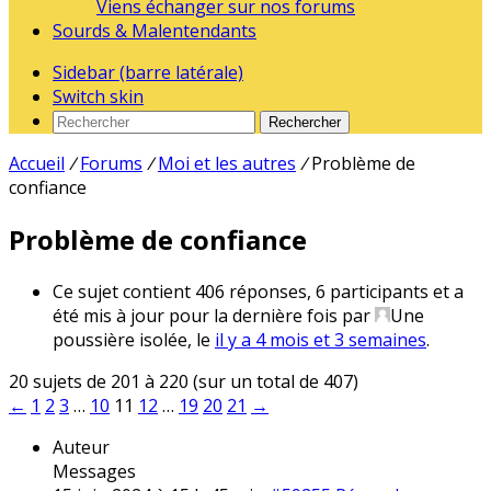
Viens échanger sur nos forums
Sourds & Malentendants
Sidebar (barre latérale)
Switch skin
Rechercher
Accueil
/
Forums
/
Moi et les autres
/
Problème de
confiance
Problème de confiance
Ce sujet contient 406 réponses, 6 participants et a
été mis à jour pour la dernière fois par
Une
poussière isolée
, le
il y a 4 mois et 3 semaines
.
20 sujets de 201 à 220 (sur un total de 407)
←
1
2
3
…
10
11
12
…
19
20
21
→
Auteur
Messages