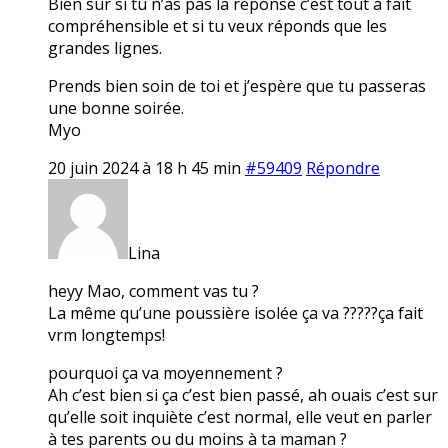
Bien sur si tu n’as pas la réponse c’est tout à fait
compréhensible et si tu veux réponds que les
grandes lignes.
Prends bien soin de toi et j’espère que tu passeras
une bonne soirée.
Myo
20 juin 2024 à 18 h 45 min
#59409
Répondre
Lina
heyy Mao, comment vas tu ?
La même qu’une poussière isolée ça va ?????ça fait
vrm longtemps!
pourquoi ça va moyennement ?
Ah c’est bien si ça c’est bien passé, ah ouais c’est sur
qu’elle soit inquiète c’est normal, elle veut en parler
à tes parents ou du moins à ta maman ?