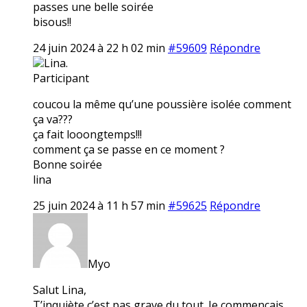
passes une belle soirée
bisous!!
24 juin 2024 à 22 h 02 min
#59609
Répondre
Lina.
Participant
coucou la même qu’une poussière isolée comment
ça va???
ça fait looongtemps!!!
comment ça se passe en ce moment ?
Bonne soirée
lina
25 juin 2024 à 11 h 57 min
#59625
Répondre
Myo
Salut Lina,
T’inquiète c’est pas grave du tout. Je commençais