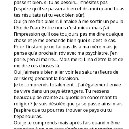
passent bien, si tu as besoin… n’hésites pas.
J’espère qu’il se passera bien et dis moi quand tu as
tes résultats (si tu veux bien sûr).
Oui ça me fait plaisir, il m’aide à me sortir un peu la
tête de l’eau. Entre nous c’est mieux mais j’ai
l’impression qu’il ose toujours pas me dire quelque
chose et je me demande bien quoi si c’est le cas.
Pour l’instant je ne l’ai pas dis à ma mère mais je
pense qu’a prochain rdv avec ma psychiatre, j’en
parle. J’en ai marre…. Mais merci Lina d’être là et de
me dire ces choses là.
Oui j’aimerais bien aller voir les sakura (fleurs de
cerisiers) pendant la floraison.
Je te comprends totalement… J’ai également envie
de vivre dans un pays étrangers. Tu ressens
beaucoup de crainte au quotidien concernant ta
religion? Je suis désolée que ça se passe ainsi mais
j’espère que tu pourras trouver ce pays ou tu
t’épanouiras.
Oui je te comprends mais après fais quand même
attention à ne pas trop t’enfermer et prendre trop