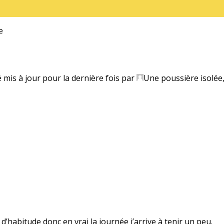
e
é mis à jour pour la dernière fois par
Une poussière isolée
’habitude donc en vrai la journée j’arrive à tenir un peu.