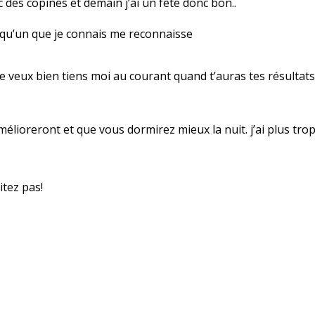
avec des copines et demain j’ai un fête donc bon..
elqu’un que je connais me reconnaisse
 le veux bien tiens moi au courant quand t’auras tes résultats
lioreront et que vous dormirez mieux la nuit. j’ai plus tro
itez pas!