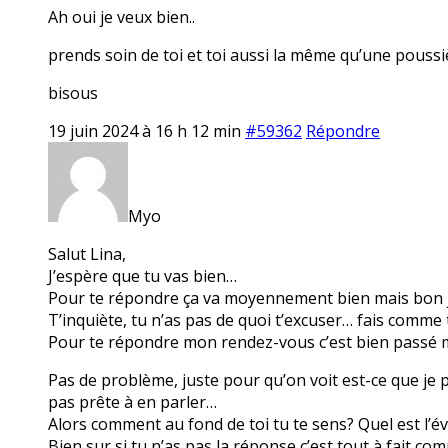
Ah oui je veux bien..
prends soin de toi et toi aussi la même qu’une poussi
bisous
19 juin 2024 à 16 h 12 min
#59362
Répondre
Myo
Salut Lina,
J’espère que tu vas bien…
Pour te répondre ça va moyennement bien mais bon je
T’inquiète, tu n’as pas de quoi t’excuser… fais comme t
Pour te répondre mon rendez-vous c’est bien passé mais
Pas de problème, juste pour qu’on voit est-ce que je p
pas prête à en parler…
Alors comment au fond de toi tu te sens? Quel est l’é
Bien sur si tu n’as pas la réponse c’est tout à fait c