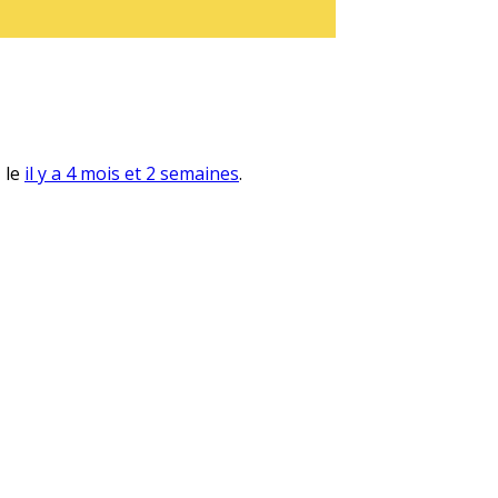
, le
il y a 4 mois et 2 semaines
.