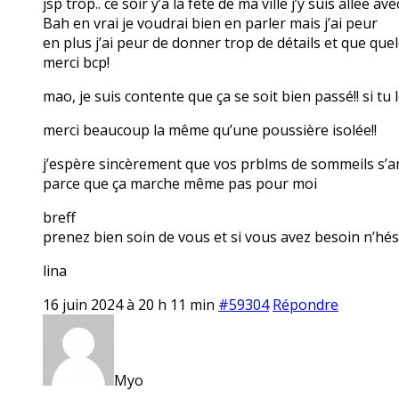
jsp trop.. ce soir y’a la fête de ma ville j’y suis allée 
Bah en vrai je voudrai bien en parler mais j’ai peur
en plus j’ai peur de donner trop de détails et que qu
merci bcp!
mao, je suis contente que ça se soit bien passé!! si tu
merci beaucoup la même qu’une poussière isolée!!
j’espère sincèrement que vos prblms de sommeils s’amé
parce que ça marche même pas pour moi
breff
prenez bien soin de vous et si vous avez besoin n’hés
lina
16 juin 2024 à 20 h 11 min
#59304
Répondre
Myo