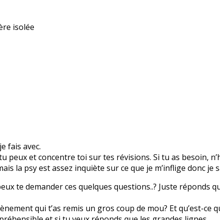
ère isolée
 fais avec.
u peux et concentre toi sur tes révisions. Si tu as besoin, n’
 la psy est assez inquiète sur ce que je m’inflige donc je sa
eux te demander ces quelques questions..? Juste réponds que s
vènement qui t’as remis un gros coup de mou? Et qu’est-ce qu
ompréhensible et si tu veux réponds que les grandes lignes.