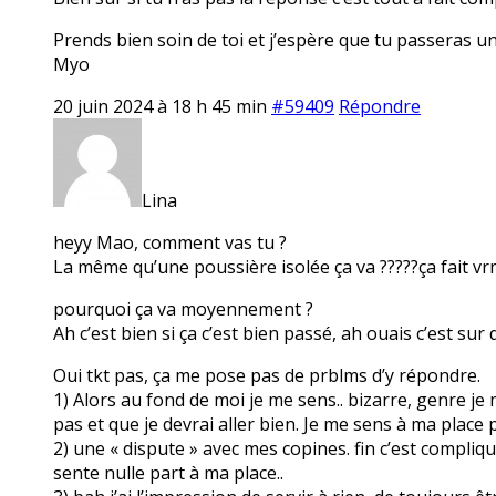
Prends bien soin de toi et j’espère que tu passeras u
Myo
20 juin 2024 à 18 h 45 min
#59409
Répondre
Lina
heyy Mao, comment vas tu ?
La même qu’une poussière isolée ça va ?????ça fait v
pourquoi ça va moyennement ?
Ah c’est bien si ça c’est bien passé, ah ouais c’est su
Oui tkt pas, ça me pose pas de prblms d’y répondre.
1) Alors au fond de moi je me sens.. bizarre, genre j
pas et que je devrai aller bien. Je me sens à ma place 
2) une « dispute » avec mes copines. fin c’est compliqué
sente nulle part à ma place..