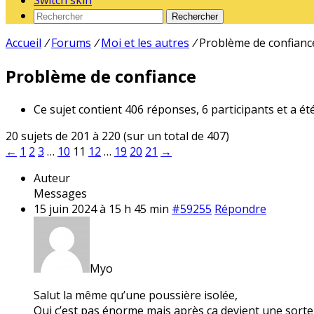
Switch skin
Rechercher
Accueil
/
Forums
/
Moi et les autres
/
Problème de confianc
Problème de confiance
Ce sujet contient 406 réponses, 6 participants et a ét
20 sujets de 201 à 220 (sur un total de 407)
←
1
2
3
…
10
11
12
…
19
20
21
→
Auteur
Messages
15 juin 2024 à 15 h 45 min
#59255
Répondre
Myo
Salut la même qu’une poussière isolée,
Oui c’est pas énorme mais après ça devient une sorte d