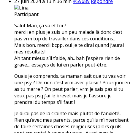
27 juin 2024 à 13 h 36 min
#59689
Répondre
Lina.
Participant
Salut Mao, ça va et toi ?
mercii en plus je suis un peu malade là donc c’est
pas vrm top de travailler dans ces conditions..
Mais bon. mercii bcpp, oui je te dirai quand j’aurai
mes résultats!
Ah tant mieux s’il t’aide, ah.. bah j’espère rien de
grave… essayes de lui en parler peut-être.
Ouais je comprends. ta maman sait que tu vas voir
une psy ? De rien c’est vrm avec plaisir ! Pourquoi en
as tu marre ? On peut parler, vrm je sais pas si tu
veux pas psq j’ai le brevet mais je t’assure je
prendrai du temps s’il faut !
Je dirai pas de la crainte mais plutôt de l’anxiété..
Rien qu’avec mes parents, parce qu’ils m’interdisent
de faire certaines choses religieuses (alors qu’ils
sont croyants) à cause du pays.. Aussi avec la