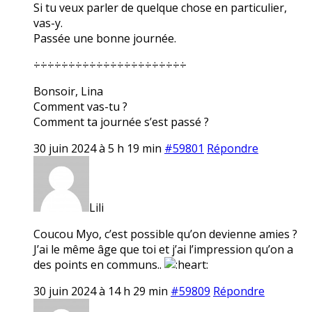
Si tu veux parler de quelque chose en particulier,
vas-y.
Passée une bonne journée.
÷÷÷÷÷÷÷÷÷÷÷÷÷÷÷÷÷÷÷÷÷÷
Bonsoir, Lina
Comment vas-tu ?
Comment ta journée s’est passé ?
30 juin 2024 à 5 h 19 min
#59801
Répondre
Lili
Coucou Myo, c’est possible qu’on devienne amies ?
J’ai le même âge que toi et j’ai l’impression qu’on a
des points en communs..
30 juin 2024 à 14 h 29 min
#59809
Répondre