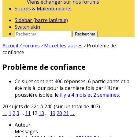
Viens échanger sur nos forums
Sourds & Malentendants
Sidebar (barre latérale)
Switch skin
Rechercher
Accueil
/
Forums
/
Moi et les autres
/
Problème de
confiance
Problème de confiance
Ce sujet contient 406 réponses, 6 participants et a
été mis à jour pour la dernière fois par
Une
poussière isolée
, le
il y a 4 mois et 2 semaines
.
20 sujets de 221 à 240 (sur un total de 407)
←
1
2
3
…
11
12
13
…
19
20
21
→
Auteur
Messages