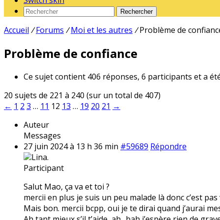
Switch skin
Rechercher
Accueil
/
Forums
/
Moi et les autres
/
Problème de confianc
Problème de confiance
Ce sujet contient 406 réponses, 6 participants et a ét
20 sujets de 221 à 240 (sur un total de 407)
←
1
2
3
…
11
12
13
…
19
20
21
→
Auteur
Messages
27 juin 2024 à 13 h 36 min
#59689
Répondre
Lina.
Participant
Salut Mao, ça va et toi ?
mercii en plus je suis un peu malade là donc c’est pas 
Mais bon. mercii bcpp, oui je te dirai quand j’aurai mes
Ah tant mieux s’il t’aide, ah.. bah j’espère rien de gra