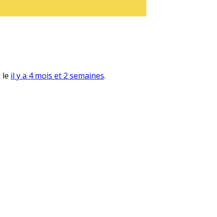
, le
il y a 4 mois et 2 semaines
.