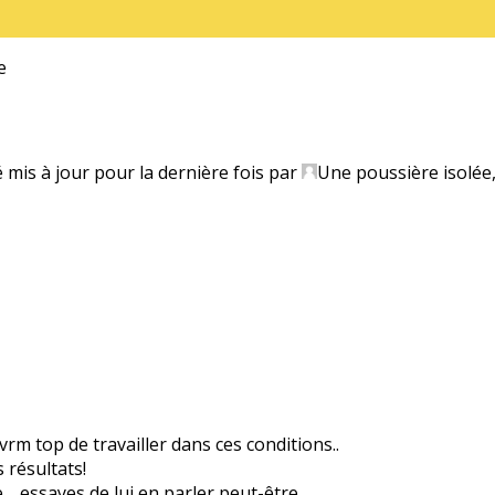
e
é mis à jour pour la dernière fois par
Une poussière isolée
vrm top de travailler dans ces conditions..
 résultats!
ve… essayes de lui en parler peut-être.