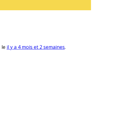
, le
il y a 4 mois et 2 semaines
.