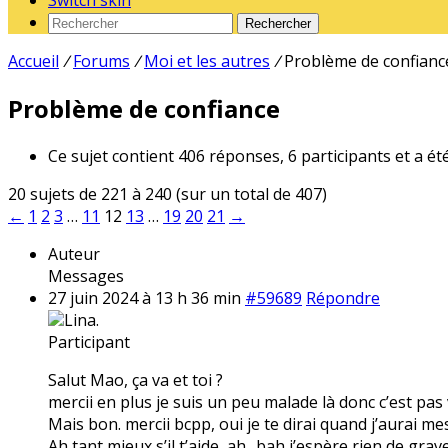
Switch skin
Rechercher
Accueil
/
Forums
/
Moi et les autres
/
Problème de confianc
Problème de confiance
Ce sujet contient 406 réponses, 6 participants et a ét
20 sujets de 221 à 240 (sur un total de 407)
←
1
2
3
…
11
12
13
…
19
20
21
→
Auteur
Messages
27 juin 2024 à 13 h 36 min
#59689
Répondre
Lina.
Participant
Salut Mao, ça va et toi ?
mercii en plus je suis un peu malade là donc c’est pas 
Mais bon. mercii bcpp, oui je te dirai quand j’aurai mes
Ah tant mieux s’il t’aide, ah.. bah j’espère rien de gra