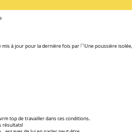
e
é mis à jour pour la dernière fois par
Une poussière isolée
vrm top de travailler dans ces conditions..
 résultats!
ve… essayes de lui en parler peut-être.