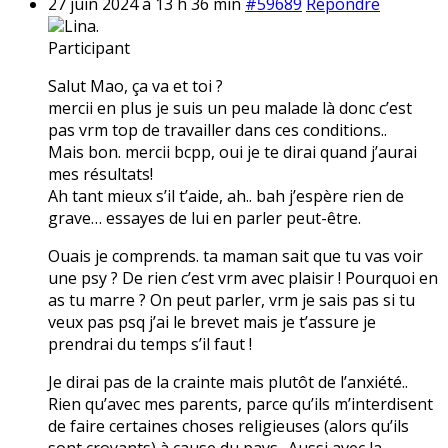
27 juin 2024 à 13 h 36 min
#59689
Répondre
Lina.
Participant
Salut Mao, ça va et toi ?
mercii en plus je suis un peu malade là donc c’est
pas vrm top de travailler dans ces conditions..
Mais bon. mercii bcpp, oui je te dirai quand j’aurai
mes résultats!
Ah tant mieux s’il t’aide, ah.. bah j’espère rien de
grave… essayes de lui en parler peut-être.
Ouais je comprends. ta maman sait que tu vas voir
une psy ? De rien c’est vrm avec plaisir ! Pourquoi en
as tu marre ? On peut parler, vrm je sais pas si tu
veux pas psq j’ai le brevet mais je t’assure je
prendrai du temps s’il faut !
Je dirai pas de la crainte mais plutôt de l’anxiété..
Rien qu’avec mes parents, parce qu’ils m’interdisent
de faire certaines choses religieuses (alors qu’ils
sont croyants) à cause du pays.. Aussi avec la