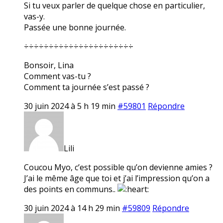
Si tu veux parler de quelque chose en particulier,
vas-y.
Passée une bonne journée.
÷÷÷÷÷÷÷÷÷÷÷÷÷÷÷÷÷÷÷÷÷÷
Bonsoir, Lina
Comment vas-tu ?
Comment ta journée s’est passé ?
30 juin 2024 à 5 h 19 min
#59801
Répondre
Lili
Coucou Myo, c’est possible qu’on devienne amies ?
J’ai le même âge que toi et j’ai l’impression qu’on a
des points en communs..
30 juin 2024 à 14 h 29 min
#59809
Répondre