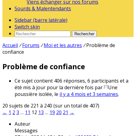
Viens échanger sur nos forums
Sourds & Malentendants
Sidebar (barre latérale)
Switch skin
Rechercher
Accueil
/
Forums
/
Moi et les autres
/
Problème de
confiance
Problème de confiance
Ce sujet contient 406 réponses, 6 participants et a
été mis à jour pour la dernière fois par
Une
poussière isolée
, le
il y a 4 mois et 3 semaines
.
20 sujets de 221 à 240 (sur un total de 407)
←
1
2
3
…
11
12
13
…
19
20
21
→
Auteur
Messages