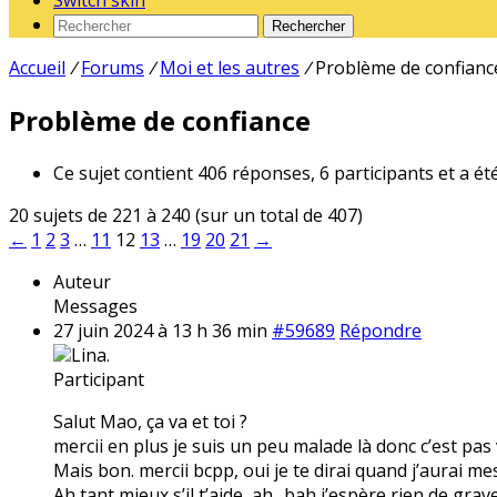
Switch skin
Rechercher
Accueil
/
Forums
/
Moi et les autres
/
Problème de confianc
Problème de confiance
Ce sujet contient 406 réponses, 6 participants et a ét
20 sujets de 221 à 240 (sur un total de 407)
←
1
2
3
…
11
12
13
…
19
20
21
→
Auteur
Messages
27 juin 2024 à 13 h 36 min
#59689
Répondre
Lina.
Participant
Salut Mao, ça va et toi ?
mercii en plus je suis un peu malade là donc c’est pas 
Mais bon. mercii bcpp, oui je te dirai quand j’aurai mes
Ah tant mieux s’il t’aide, ah.. bah j’espère rien de gra