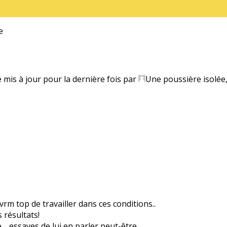
e
é mis à jour pour la dernière fois par
Une poussière isolée
vrm top de travailler dans ces conditions..
 résultats!
ve… essayes de lui en parler peut-être.