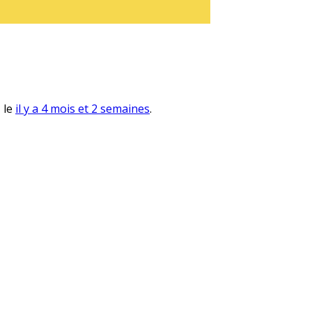
, le
il y a 4 mois et 2 semaines
.