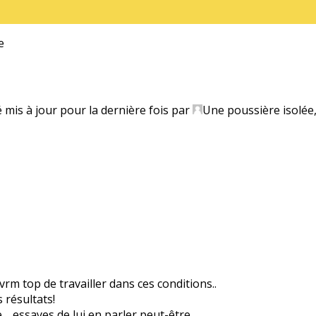
e
é mis à jour pour la dernière fois par
Une poussière isolée
vrm top de travailler dans ces conditions..
 résultats!
ve… essayes de lui en parler peut-être.