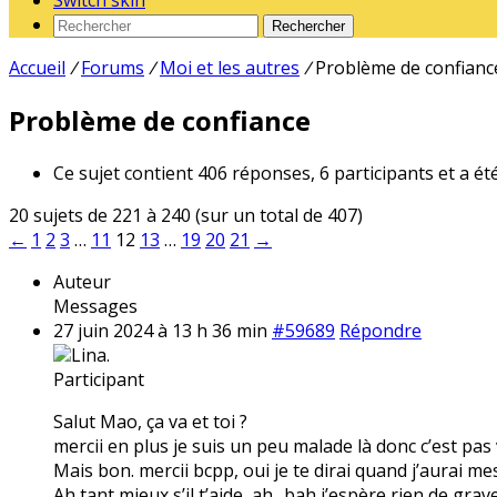
Switch skin
Rechercher
Accueil
/
Forums
/
Moi et les autres
/
Problème de confianc
Problème de confiance
Ce sujet contient 406 réponses, 6 participants et a ét
20 sujets de 221 à 240 (sur un total de 407)
←
1
2
3
…
11
12
13
…
19
20
21
→
Auteur
Messages
27 juin 2024 à 13 h 36 min
#59689
Répondre
Lina.
Participant
Salut Mao, ça va et toi ?
mercii en plus je suis un peu malade là donc c’est pas 
Mais bon. mercii bcpp, oui je te dirai quand j’aurai mes
Ah tant mieux s’il t’aide, ah.. bah j’espère rien de gra