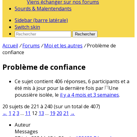
Viens échanger sur nos forums
Sourds & Malentendants
Sidebar (barre latérale)
Switch skin
Rechercher
Accueil
/
Forums
/
Moi et les autres
/
Problème de
confiance
Problème de confiance
Ce sujet contient 406 réponses, 6 participants et a
été mis à jour pour la dernière fois par
Une
poussière isolée
, le
il y a 4 mois et 3 semaines
.
20 sujets de 221 à 240 (sur un total de 407)
←
1
2
3
…
11
12
13
…
19
20
21
→
Auteur
Messages