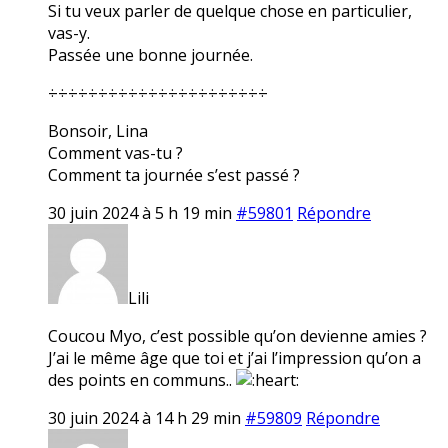
Si tu veux parler de quelque chose en particulier,
vas-y.
Passée une bonne journée.
÷÷÷÷÷÷÷÷÷÷÷÷÷÷÷÷÷÷÷÷÷÷
Bonsoir, Lina
Comment vas-tu ?
Comment ta journée s’est passé ?
30 juin 2024 à 5 h 19 min
#59801
Répondre
Lili
Coucou Myo, c’est possible qu’on devienne amies ?
J’ai le même âge que toi et j’ai l’impression qu’on a
des points en communs..
30 juin 2024 à 14 h 29 min
#59809
Répondre