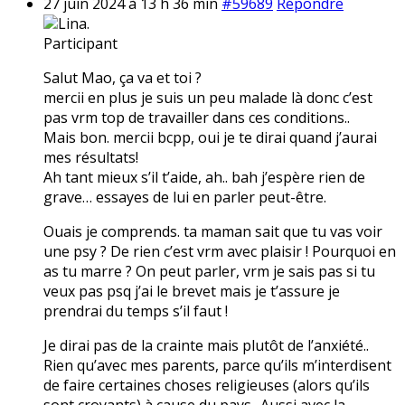
27 juin 2024 à 13 h 36 min
#59689
Répondre
Lina.
Participant
Salut Mao, ça va et toi ?
mercii en plus je suis un peu malade là donc c’est
pas vrm top de travailler dans ces conditions..
Mais bon. mercii bcpp, oui je te dirai quand j’aurai
mes résultats!
Ah tant mieux s’il t’aide, ah.. bah j’espère rien de
grave… essayes de lui en parler peut-être.
Ouais je comprends. ta maman sait que tu vas voir
une psy ? De rien c’est vrm avec plaisir ! Pourquoi en
as tu marre ? On peut parler, vrm je sais pas si tu
veux pas psq j’ai le brevet mais je t’assure je
prendrai du temps s’il faut !
Je dirai pas de la crainte mais plutôt de l’anxiété..
Rien qu’avec mes parents, parce qu’ils m’interdisent
de faire certaines choses religieuses (alors qu’ils
sont croyants) à cause du pays.. Aussi avec la